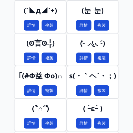
(´◣д◢`+)
(눈_눈)
詳情
複製
詳情
複製
(ʘ言ʘ╬)
(-̀◞८̯◟-́)
詳情
複製
詳情
複製
｢(#Φ益 Φo)∩
s(・｀ヘ´・；)
詳情
複製
詳情
複製
( ͒˃⌂˂ ͒)
( ｰ̀εｰ́ )
詳情
複製
詳情
複製