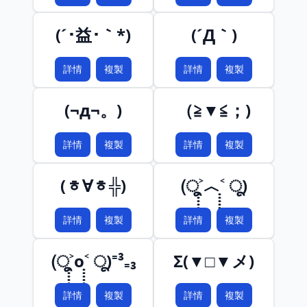
(´･益･｀*)
(´Д｀)
詳情
複製
詳情
複製
(¬д¬。)
（≧▼≦；)
詳情
複製
詳情
複製
(ᇂ∀ᇂ╬)
(ू˃̣̣̣̣̣̣︿˂̣̣̣̣̣̣ ू)
詳情
複製
詳情
複製
(ू˃̣̣̣̣̣̣o˂̣̣̣̣̣̣ ू)⁼³₌₃
Σ(▼□▼メ)
詳情
複製
詳情
複製