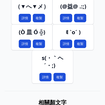
（▼へ▼メ）
(@益@ .:;)
詳情
複製
詳情
複製
(Ò 皿 Ó ╬)
ꉂ `o´ )
詳情
複製
詳情
複製
s(・｀ヘ
´・;)ゞ
詳情
複製
相關顏文字