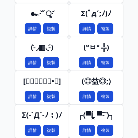
๛∙᷅῞ॄ∙᷄
Σ(ﾟд´;ﾉ)ﾉ
詳情
複製
詳情
複製
(-̀◞▥◟-́)
(°ㅂ° ╬)
詳情
複製
詳情
複製
[⑇⨀ེ⌓⨀ེ•⑇]
(◎益◎;)
詳情
複製
詳情
複製
Σ(-`Д´-ﾉ；)ﾉ
┌(▀Ĺ̯ ▀-͠ )┐
詳情
複製
詳情
複製