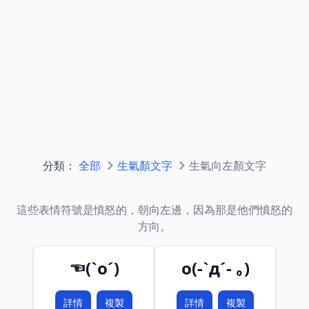
分類：
全部
生氣顏文字
生氣向左顏文字
這些表情符號是憤怒的，朝向左邊，因為那是他們憤怒的
方向。
☜(`o´)
o(-`д´- ｡)
詳情
複製
詳情
複製