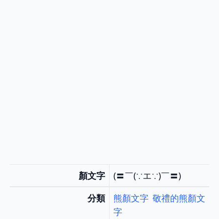
顏文字
(〓￣(∵エ∵)￣〓)ゞ
分類
熊顏文字
敬禮的熊顏文
字