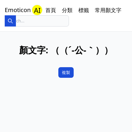
AI
Emoticon
首頁
分類
標籤
常用顏文字
顏文字:
（（´‐公‐｀））
複製