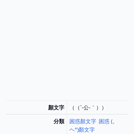
顏文字
（（´‐公‐｀））
分類
困惑顏文字
困惑 (。
ヘ°)顏文字