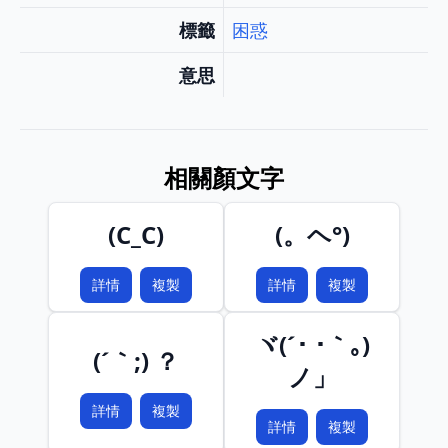
標籤
困惑
意思
相關顏文字
(C_C)
(。ヘ°)
詳情
複製
詳情
複製
ヾ(´･ ･｀｡)
(´｀;) ？
ノ」
詳情
複製
詳情
複製