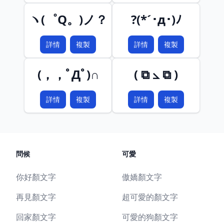
ヽ(゜Q。)ノ？
?(*´･д･)ﾉ
詳情
複製
詳情
複製
(，，ﾟДﾟ)∩
( ⧉ ⦣ ⧉ )
詳情
複製
詳情
複製
問候
可愛
你好顏文字
傲嬌顏文字
再見顏文字
超可愛的顏文字
回家顏文字
可愛的狗顏文字