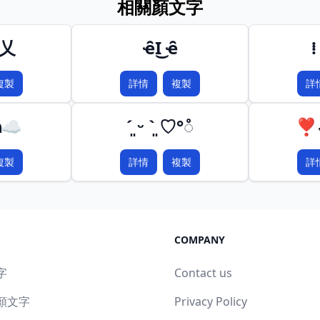
相關顏文字
⍲乂
ҽ̑ӏ͜ ҽ̑
⁞
複製
詳情
複製
詳
മ☁
´͈ ᵕ `͈ ♡°◌̊
❣◕
複製
詳情
複製
詳
COMPANY
字
Contact us
顏文字
Privacy Policy