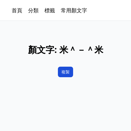
首頁
分類
標籤
常用顏文字
顏文字:
米＾－＾米
複製