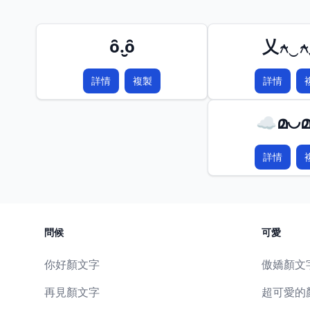
ȏ.̮ȏ
乂⍲‿
詳情
複製
詳情
☁മ◡
詳情
問候
可愛
你好顏文字
傲嬌顏文
再見顏文字
超可愛的