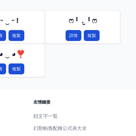
 ᵕ ‿ ᵕ ⁞
ෆ╹ .̮ ╹ෆ
情
複製
詳情
複製
 ‿ ◕❣
情
複製
友情鏈接
顔文字一覧
幻獸帕魯配種公式表大全