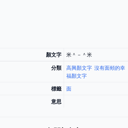
顏文字
米＾－＾米
分類
高興顏文字
沒有面頰的幸
福顏文字
標籤
面
意思