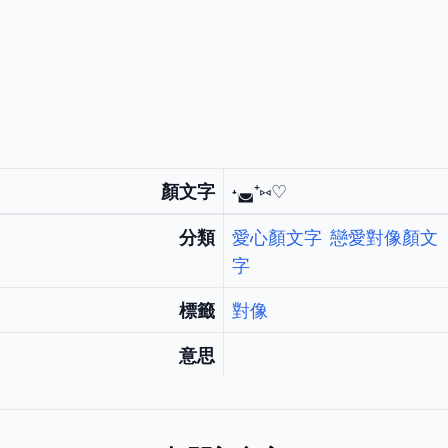
顏文字
˖◛⁺⑅♡
分類
愛心顏文字
戀愛對像顏文
字
標籤
對像
意思