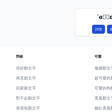
˅ɞ♡⃛ʚ
詳情
問候
可愛
你好顏文字
傲嬌顏文
再見顏文字
超可愛的
回家顏文字
可愛的狗
對不起顏文字
害羞顏文
恭喜啦顏文字
臉紅害羞