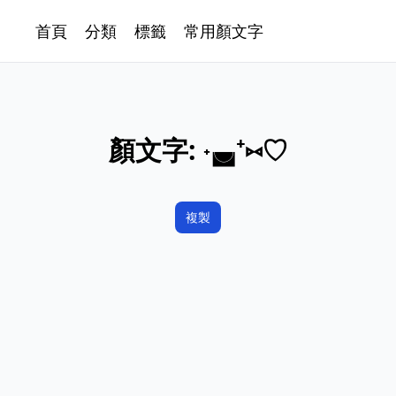
首頁
分類
標籤
常用顏文字
顏文字:
˖◛⁺⑅♡
複製