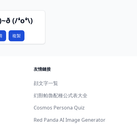
)~ð (/❛o❛\)
情
複製
友情鏈接
顔文字一覧
幻獸帕魯配種公式表大全
Cosmos Persona Quiz
Red Panda AI Image Generator