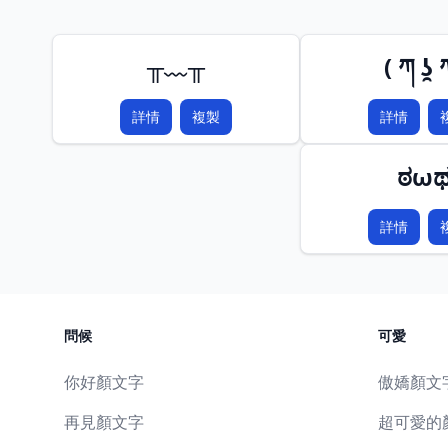
╥﹏╥
( ཀ ʖ̯ 
詳情
複製
詳情
ಠω
詳情
問候
可愛
你好顏文字
傲嬌顏文
再見顏文字
超可愛的