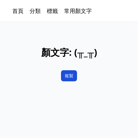
首頁
分類
標籤
常用顏文字
顏文字:
(╥_╥)
複製