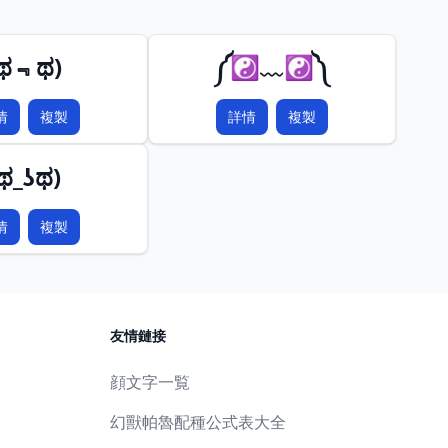
(ಥ﹃ಥ)
༼☯﹏☯༽
情
複製
詳情
複製
ಥ_ʖಥ)
情
複製
友情鏈接
顔文字一覧
幻獸帕魯配種公式表大全