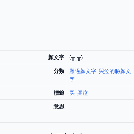
顏文字
(╥_╥)
分類
難過顏文字
哭泣的臉顏文
字
標籤
哭
哭泣
意思