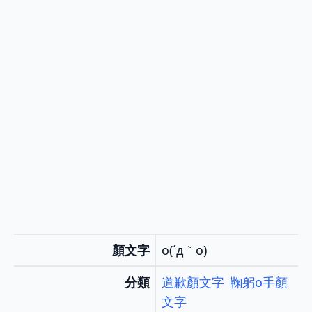
顏文字
o(´д｀o)
分類
道歉顏文字
鞠躬o手顏
文字