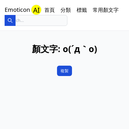
AI
Emoticon
首頁
分類
標籤
常用顏文字
顏文字:
o(´д｀o)
複製