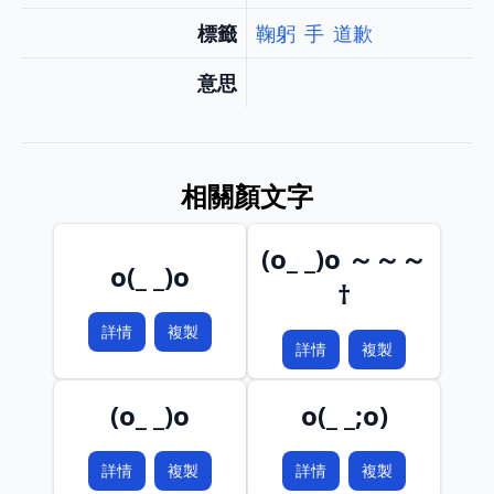
標籤
鞠躬
手
道歉
意思
相關顏文字
(o_ _)o ～～～
o(_ _)o
†
詳情
複製
詳情
複製
(o_ _)o
o(_ _;o)
詳情
複製
詳情
複製