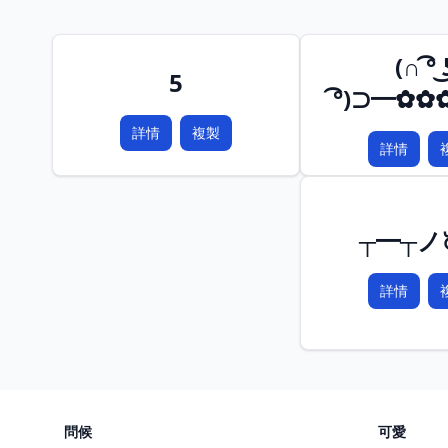
(∩ ͡° ͜
5
͡°)⊃━✿
詳情
複製
詳情
┬━┬ノ
詳情
問候
可愛