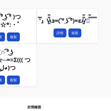
° ͜ʖ ͡° )つ
̿'̿』\̵͇̿̿\з=( ͠° ͟ʖ ͡°)=ε/̵͇̿̿/『̿̿ ̿ ̿ ̿ ̿
☆*:・ﾟ
詳情
複製
情
複製
(∩ ͡° ͜ʖ
☆─=≡Σ((( つ
◕ل͜◕)つ
情
複製
友情鏈接