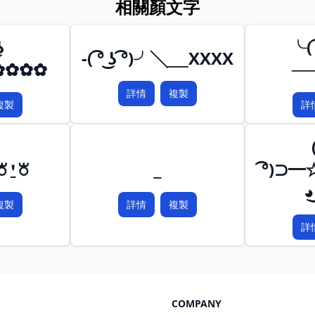
相關顏文字
ʖ
╰( ͡
-( ͡° ͜ʖ ͡°)╯╲___XXXX
✿✿✿✿✿
──
詳情
複製
複製
詳
꘠⍘꘠
͡°)⊃━
複製
詳情
複製
詳
COMPANY