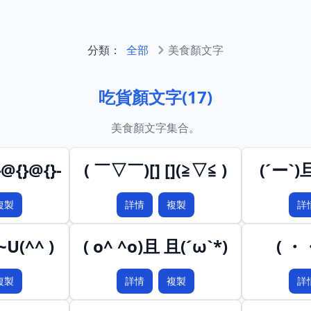
分類：
全部
美食顏文字
吃貨顏文字
(
17
)
美食顏文字集合。
@{}@{}-
( ￣▽￣)[] [](≧▽≦ )
(´ー`
複製
詳情
複製
詳
~U(^^ )
( o^ ^o)且 且(´ω`*)
( ・
複製
詳情
複製
詳