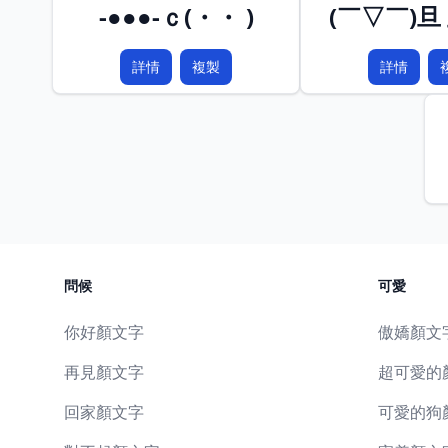
-●●●-ｃ(・・ )
(￣▽￣)旦 且
詳情
複製
詳情
問候
可愛
你好顏文字
傲嬌顏文
再見顏文字
超可愛的
回家顏文字
可愛的狗