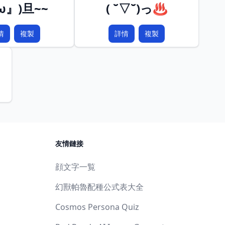
』ω』)旦~~
( ˘▽˘)っ♨
情
複製
詳情
複製
友情鏈接
顔文字一覧
幻獸帕魯配種公式表大全
Cosmos Persona Quiz