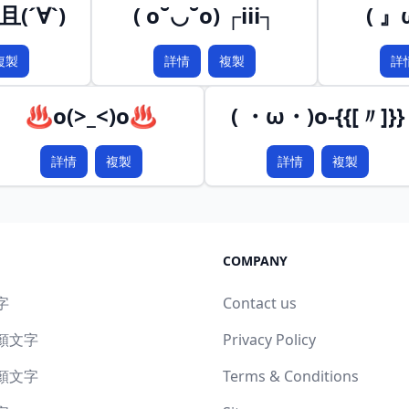
(´∀`)
( o˘◡˘o) ┌iii┐
( 
複製
詳情
複製
詳
♨o(>_<)o♨
( ・ω・)o-{{[〃]}}
詳情
複製
詳情
複製
COMPANY
字
Contact us
顏文字
Privacy Policy
顏文字
Terms & Conditions