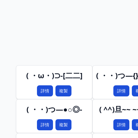
( ・ω・)⊃-[二二]
( ・・)つ―{}
詳情
複製
詳情
( ・・)つ―●○◎-
( ^^)旦~~ ~
詳情
複製
詳情