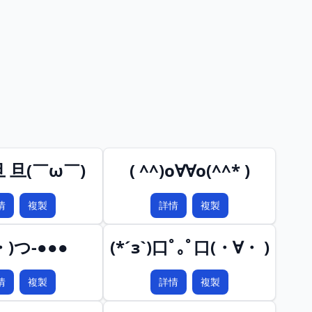
)旦 旦(￣ω￣)
( ^^)o∀∀o(^^* )
情
複製
詳情
複製
・)つ-●●●
(*´з`)口ﾟ｡ﾟ口(・∀・ )
情
複製
詳情
複製