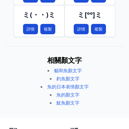
ミ(・・)ミ
ミ[°°]ミ
詳情
複製
詳情
複製
相關顏文字
貓和魚顏文字
釣魚顏文字
魚的日本表情顏文字
魚的顏文字
魷魚顏文字