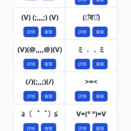
(V) (;,,,;) (V)
(ꄱͦਵꄱͦ)
詳情
複製
詳情
複製
(V)(@,,,,@)(V)
ミ．．ミ
詳情
複製
詳情
複製
(/)(;,,;)(/)
>=<
詳情
複製
詳情
複製
≧〔゜゜〕≦
V=(° °)=V
詳情
複製
詳情
複製