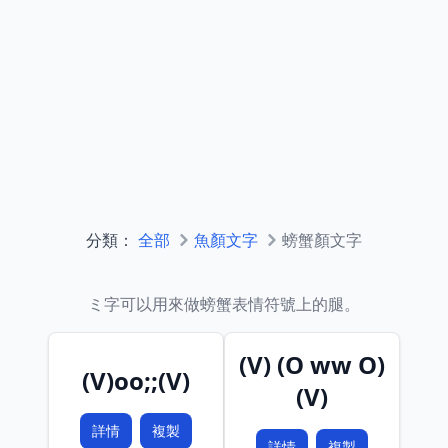
分類：
全部
魚顏文字
螃蟹顏文字
ミ字可以用來做螃蟹表情符號上的腿。
(V) (O ww O)
(V)oo;;(V)
(V)
詳情
複製
詳情
複製