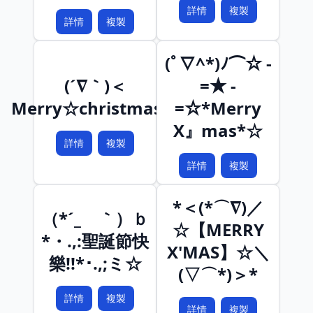
詳情
複製
詳情
複製
(ﾟ∇^*)ﾉ⌒☆ -
(´∇｀)＜
=★ -
Merry☆christmas］
=☆*Merry
X』mas*☆
詳情
複製
詳情
複製
*＜(*⌒∇)／
（*´_ゝ｀）ｂ
☆【MERRY
*・.,:聖誕節快
X'MAS】☆＼
樂!!*･.,;ミ☆
(▽⌒*)＞*
詳情
複製
詳情
複製