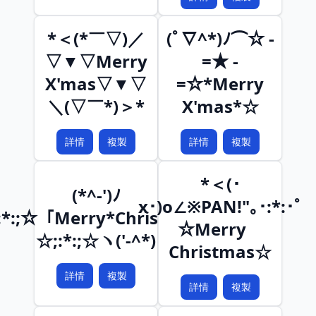
*＜(*￣▽)／
(ﾟ∇^*)ﾉ⌒☆ -
▽▼▽Merry
=★ -
X'mas▽▼▽
=☆*Merry
＼(▽￣*)＞*
X'mas*☆
詳情
複製
詳情
複製
*＜(･
(*^-')ﾉ
x･)o∠※PAN!"｡･:*:･ﾟ
:*:;☆「Merry*Christmas」
☆Merry
☆;:*:;☆ヽ('-^*)
Christmas☆
詳情
複製
詳情
複製