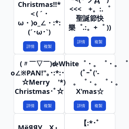
Christmas!!*
<<< +。:.゜
＜( ´・
聖誕節快
ω・)o_∠・:*:
樂゜.:。+゜ ))
(´･ω･`)
詳情
複製
詳情
複製
(〃￣▽￣)o-
☆White゜・。゜・。゜
o∠※PAN!"｡･:*:･ﾟ
(ﾟｰﾟ('-
☆Merry
'*)ゝ。゜・。゜・。
Christmas･ﾟ☆
X'mas☆
詳情
複製
詳情
複製
【:*･ﾟ
МёЯЯУ X』