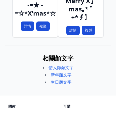
Merry X』
-=★ -
mas｡* ﾟ
=☆*X'mas*☆
+*∮】
詳情
複製
詳情
複製
相關顏文字
情人節顏文字
新年顏文字
生日顏文字
問候
可愛