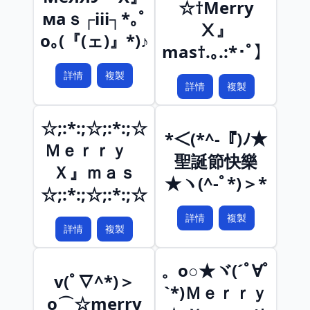
☆†Merry
маｓ┌iii┐*｡ﾟ
Ⅹ』
o｡(『(ェ)』*)♪
mas†.｡.:*･ﾟ】
詳情
複製
詳情
複製
☆;:*:;☆;:*:;☆
*＜(*^-『)ﾉ★
Ｍｅｒｒｙ
聖誕節快樂
Ｘ』ｍａｓ
★ヽ(^-ﾟ*)＞*
☆;:*:;☆;:*:;☆
詳情
複製
詳情
複製
。o○★ヾ(´ﾟ∀ﾟ
v(ﾟ∇^*)＞
`*)Ｍｅｒｒｙ
o⌒☆merry