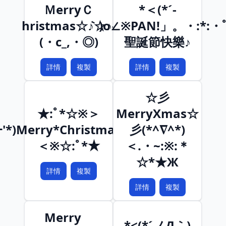
ＭerryＣ
*＜(*´-
hristmas☆♪☆♪-
｀)o∠※PAN!」。・:*:・
(・c_,・◎)
聖誕節快樂♪
詳情
複製
詳情
複製
☆彡
★:ﾟ*☆※＞
MerryXmas☆
ｰ'*)Merry*Christmas(*'ｰ')o
彡(*^∇^*)
＜※☆:ﾟ*★
＜.・~:※:＊
☆*★Ж
詳情
複製
詳情
複製
Merry
*<(*´ノД｀)