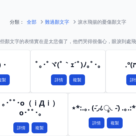
分類：
全部
難過顏文字
淚水飛揚的憂傷顏文字
些顏文字的表情實在是太悲傷了，他們哭得很傷心，眼淚到處飛
)・
ﾟ｡･ﾟヾ(ﾟ｀ｪ´ﾟ)ﾉ｡ﾟ･｡
.°(
複製
詳情
複製
詳
｡･ﾟﾟ･o（ｉДｉ）
⋆*:.｡. (-᷄◞८ૄ◟-᷅) .｡.:
o･ﾟﾟ･｡
詳情
複製
詳情
複製