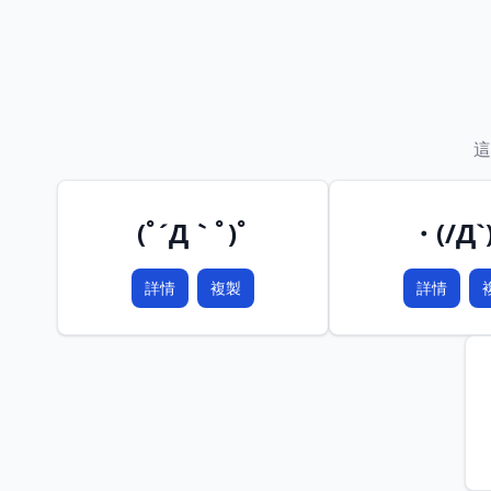
這
(ﾟ´Д｀ﾟ)ﾟ
・(/Д`
詳情
複製
詳情