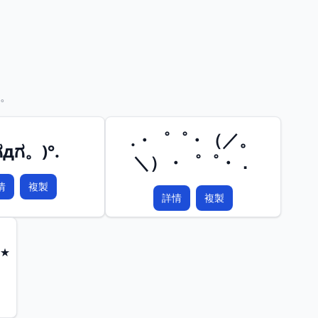
。
.・゜゜・（／。
ಗдಗ。)°.
＼）・゜゜・．
情
複製
詳情
複製
*⋆