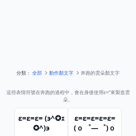
分類：
全部
動作顏文字
奔跑的雲朵顏文字
這些表情符號在奔跑的過程中，會在身後使用ε=‘‘來製造雲
朵。
ε=ε=ε= (э^✪ｪ
ε=ε=ε=ε=ε=
✪^)э
(ｏ゜―゜)ｏ