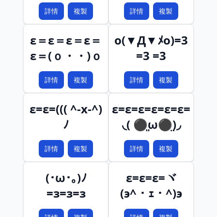
詳情
複製
詳情
複製
ε＝ε＝ε＝ε＝
o(▼Д▼ﾒo)=3
ε＝(ｏ・・)ｏ
=3 =3
詳情
複製
詳情
複製
ε=ε=((( ^-x-^)
ε=ε=ε=ε=ε=ε=
ﾉ
◟( ⚫͈ω⚫̤)◞
詳情
複製
詳情
複製
(･ω･｡)ﾉ
ε=ε=ε=ヾ
=з=з=з
(э^・ｪ・^)э