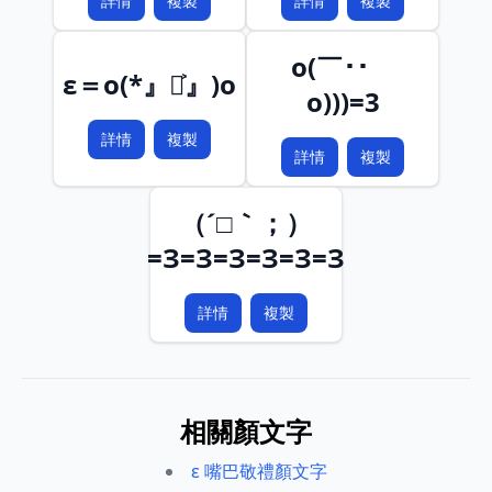
詳情
複製
詳情
複製
o(￣･･￣
ε＝o(*』◡͐』)o
o)))=3
詳情
複製
詳情
複製
（´□｀；）
=З=З=З=З=З=З
詳情
複製
相關顏文字
ε 嘴巴敬禮顏文字